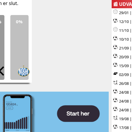
er slut.
📰 UDV
29/01 |
%
0%
12/10 
11/10 
10/10 |
21/09 |
20/09 |
15/09 |
02/09 |
26/08 |
24/08 |
24/08 
24/08 |
19/08 |
17/08 