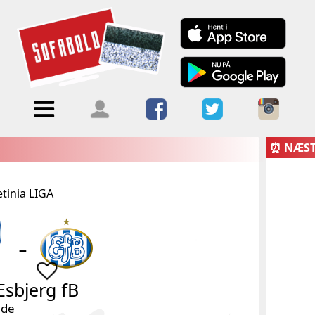
Menu
Forside
Kalendere
Om
Blogs
Sofabold
⏰ NÆS
Opret
etinia LIGA
Kontakt
bruger
-
Log ind
Esbjerg fB
nde