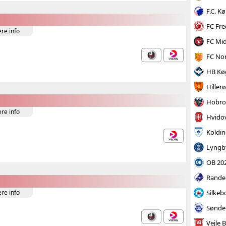
F.C. 
FC Fre
ere info
FC Mid
FC No
HB Kø
Hiller
Hobro
ere info
Hvidov
Koldin
Lyngb
OB 20
Rande
Silkeb
ere info
Sønde
Vejle 