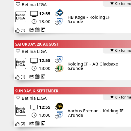
▼ Klik for m
Betinia LIGA
12:55
HB Køge
-
Kolding IF
13:00
5.runde
(
1
)
SATURDAY, 29. AUGUST
▼ Klik for m
Betinia LIGA
12:55
Kolding IF
-
AB Gladsaxe
13:00
6.runde
(
1
)
SUNDAY, 6. SEPTEMBER
▼ Klik for m
Betinia LIGA
12:55
Aarhus Fremad
-
Kolding IF
13:00
7.runde
(
2
)