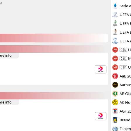
ce
Serie 
UEFA 
UEFA 
UEFA 
UEFA 
🇩🇰 H
ere info
🇩🇰 K
🇩🇰 
AaB 2
Aarhu
AB Gl
AC Ho
ere info
AGF 2
Brønd
Esbjer