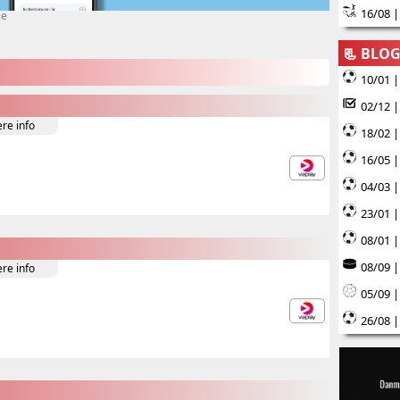
16/08 |
ce
📃 BLO
10/01 |
02/12 |
ere info
18/02 |
16/05 
04/03 |
23/01 |
08/01 |
08/09 |
ere info
05/09 
26/08 |