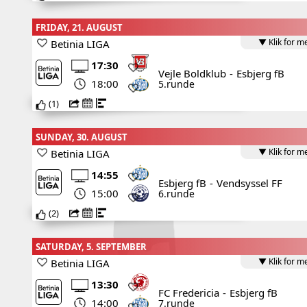
FRIDAY, 21. AUGUST
▼ Klik for m
Betinia LIGA
17:30
Vejle Boldklub
-
Esbjerg fB
18:00
5.runde
(
1
)
SUNDAY, 30. AUGUST
▼ Klik for m
Betinia LIGA
14:55
Esbjerg fB
-
Vendsyssel FF
15:00
6.runde
(
2
)
SATURDAY, 5. SEPTEMBER
▼ Klik for m
Betinia LIGA
13:30
FC Fredericia
-
Esbjerg fB
14:00
7.runde