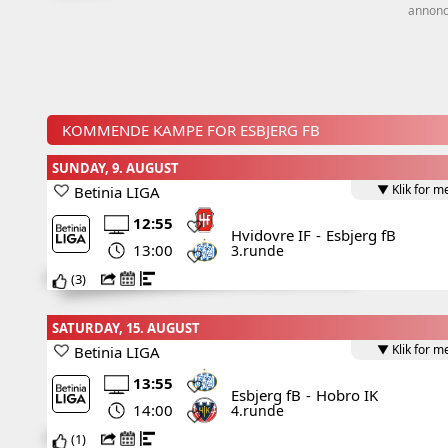
annon
KOMMENDE KAMPE FOR ESBJERG FB
SUNDAY, 9. AUGUST
▼ Klik for m
Betinia LIGA
12:55
Hvidovre IF
-
Esbjerg fB
13:00
3.runde
(
3
)
SATURDAY, 15. AUGUST
▼ Klik for m
Betinia LIGA
13:55
Esbjerg fB
-
Hobro IK
14:00
4.runde
(
1
)