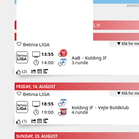
annon
KOMMENDE KAMPE FOR KOLDING IF
SUNDAY, 9. AUGUST
▼ Klik for m
Betinia LIGA
13:55
AaB
-
Kolding IF
14:00
3.runde
(
2
)
FRIDAY, 14. AUGUST
▼ Klik for m
Betinia LIGA
18:55
Kolding IF
-
Vejle Boldklub
19:00
4.runde
(
1
)
SUNDAY, 23. AUGUST