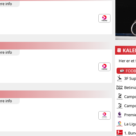
ere info
📆 KAL
ere info
Her er et
FOD
3F Sup
Betini
CampoB
ere info
CampoB
Premi
La Lig
1. Bun