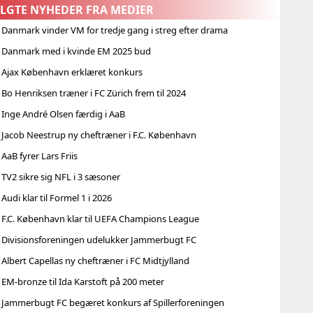
ALGTE NYHEDER FRA MEDIER
 Danmark vinder VM for tredje gang i streg efter drama
| Danmark med i kvinde EM 2025 bud
| Ajax København erklæret konkurs
 Bo Henriksen træner i FC Zürich frem til 2024
 Inge André Olsen færdig i AaB
 Jacob Neestrup ny cheftræner i F.C. København
 AaB fyrer Lars Friis
 TV2 sikre sig NFL i 3 sæsoner
 Audi klar til Formel 1 i 2026
 F.C. København klar til UEFA Champions League
| Divisionsforeningen udelukker Jammerbugt FC
 Albert Capellas ny cheftræner i FC Midtjylland
 EM-bronze til Ida Karstoft på 200 meter
| Jammerbugt FC begæret konkurs af Spillerforeningen