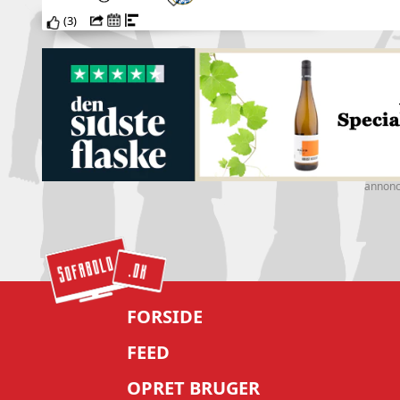
(
3
)
annon
FORSIDE
FEED
OPRET BRUGER