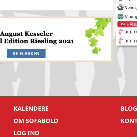
Vends
Vibor
HÅN
🇩🇰 H
🇩🇰 H
ce
KALENDERE
BLOG
OM SOFABOLD
KON
LOG IND