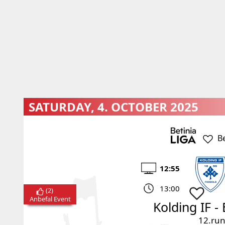
SATURDAY, 4. OCTOBER 2025
B
12:55
13:00
(
2
)
Anbefal Event
Kolding IF
-
12.ru