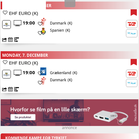
THURSDAY, 3. DECEMBER
EHF EURO (K)
19:00
(K)
Danmark
Spanien
(K)
MONDAY, 7. DECEMBER
EHF EURO (K)
19:00
(K)
Grækenland
Danmark
(K)
annonce
KOMMENDE KAMPE FOR TYRKIET