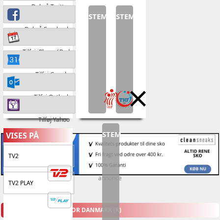
Del på Twitter
STEM
STEM
Del på Facebook
Tilføj iPhone/iPad
Tilføj Google
Tilføj Outlook
Tilføj Yahoo
STEM
VISES PÅ
TV2
annonce
TV2 PLAY
KOMMENDE KAMPE FOR DANMARK (K)