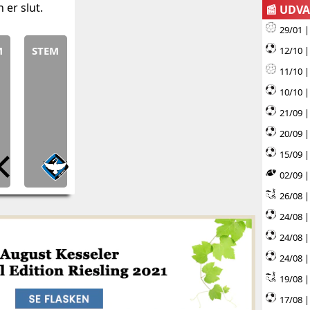
er slut.
📰 UDV
29/01 |
M
STEM
12/10 
11/10 
10/10 |
21/09 |
20/09 |
15/09 |
02/09 |
26/08 |
24/08 |
24/08 
24/08 |
19/08 |
17/08 