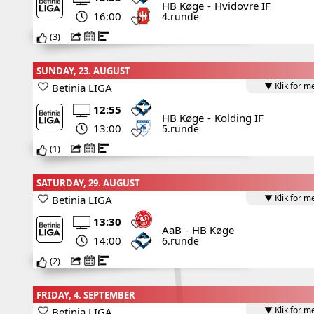
HB Køge
-
Hvidovre IF
16:00
4.runde
(
3
)
SUNDAY, 23. AUGUST
▼ Klik for m
Betinia LIGA
12:55
HB Køge
-
Kolding IF
13:00
5.runde
(
1
)
SATURDAY, 29. AUGUST
▼ Klik for m
Betinia LIGA
13:30
AaB
-
HB Køge
14:00
6.runde
(
2
)
FRIDAY, 4. SEPTEMBER
▼ Klik for m
Betinia LIGA