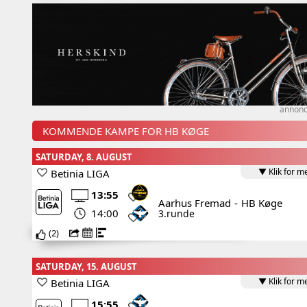
annon
KOMMENDE KAMPE FOR HB KØGE
SATURDAY, 8. AUGUST
▼ Klik for m
Betinia LIGA
13:55
Aarhus Fremad
-
HB Køge
14:00
3.runde
(
2
)
SATURDAY, 15. AUGUST
▼ Klik for m
Betinia LIGA
15:55