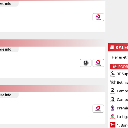
ere info
📆 KAL
ere info
Her er et
FOD
3F Sup
Betini
CampoB
ere info
CampoB
Premi
La Lig
1. Bun