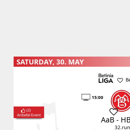
SATURDAY, 30. MAY
B
15:00
(
2
)
Anbefal Event
AaB
-
HB
32.ru