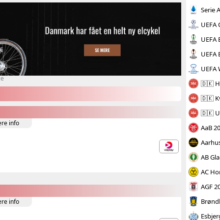
Serie 
UEFA 
UEFA 
UEFA 
UEFA 
ce
🇩🇰 H
🇩🇰 K
🇩🇰 
ere info
AaB 2
Aarhu
AB Gl
AC Ho
AGF 2
Brønd
ere info
Esbjer