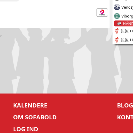
Vends
Vibor
HÅN
🇩🇰 H
ce
🇩🇰 H
KALENDERE
BLOG
OM SOFABOLD
KON
LOG IND