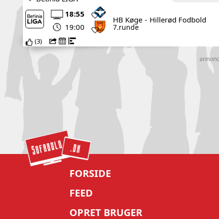
18:55
HB Køge
-
Hillerød Fodbold
19:00
7.runde
(
3
)
annon
FORSIDE
FEED
OPRET BRUGER