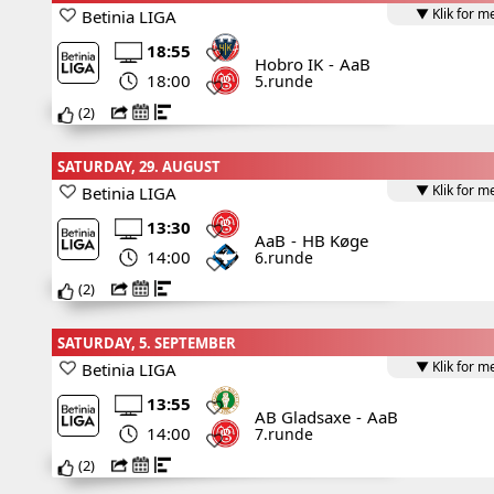
▼ Klik for m
Betinia LIGA
18:55
Hobro IK
-
AaB
18:00
5.runde
(
2
)
SATURDAY, 29. AUGUST
▼ Klik for m
Betinia LIGA
13:30
AaB
-
HB Køge
14:00
6.runde
(
2
)
SATURDAY, 5. SEPTEMBER
▼ Klik for m
Betinia LIGA
13:55
AB Gladsaxe
-
AaB
14:00
7.runde
(
2
)