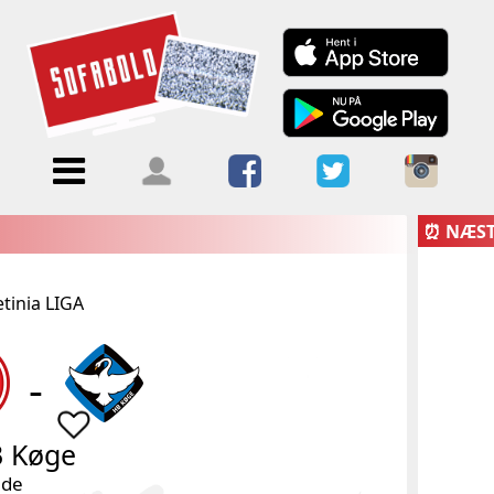
Menu
Forside
Kalendere
Om
Blogs
Sofabold
⏰ NÆS
Opret
etinia LIGA
Kontakt
bruger
-
Log ind
 Køge
nde