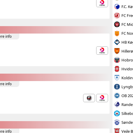
F.C. 
FC Fre
FC Mid
FC No
ere info
HB Kø
Hiller
Hobro
Hvidov
Koldin
ere info
Lyngb
OB 20
Rande
Silkeb
Sønde
Vejle 
ere info