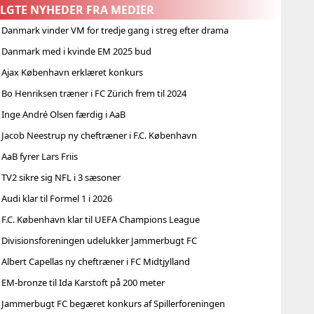
ALGTE NYHEDER FRA MEDIER
 Danmark vinder VM for tredje gang i streg efter drama
| Danmark med i kvinde EM 2025 bud
| Ajax København erklæret konkurs
 Bo Henriksen træner i FC Zürich frem til 2024
 Inge André Olsen færdig i AaB
 Jacob Neestrup ny cheftræner i F.C. København
 AaB fyrer Lars Friis
 TV2 sikre sig NFL i 3 sæsoner
 Audi klar til Formel 1 i 2026
 F.C. København klar til UEFA Champions League
| Divisionsforeningen udelukker Jammerbugt FC
 Albert Capellas ny cheftræner i FC Midtjylland
 EM-bronze til Ida Karstoft på 200 meter
| Jammerbugt FC begæret konkurs af Spillerforeningen