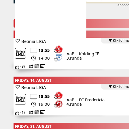
annon
KOMMENDE KAMPE FOR AAB
SUNDAY, 9. AUGUST
▼ Klik for m
Betinia LIGA
13:55
AaB
-
Kolding IF
14:00
3.runde
(
3
)
FRIDAY, 14. AUGUST
▼ Klik for m
Betinia LIGA
18:55
AaB
-
FC Fredericia
19:00
4.runde
(
1
)
FRIDAY, 21. AUGUST